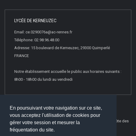
LYCÉE DE KERNEUZEC
Email: ce.0290076a@ac-rennes.fr
Téléphone: 02.98.96.48.00
Adresse: 15 boulevard de Kerneuzec, 29300 Quimperlé
FRANCE
Notre établissement accueille le public aux horaires suivants :
8h00 - 18h00 du lundi au vendredi
En poursuivant votre navigation sur ce site,
vous acceptez l'utilisation de cookies pour
© 2019
Websco Innovations
-
Mentions Légales
-
Liste Complète des
gérer votre session et mesurer la
articles
fréquentation du site.