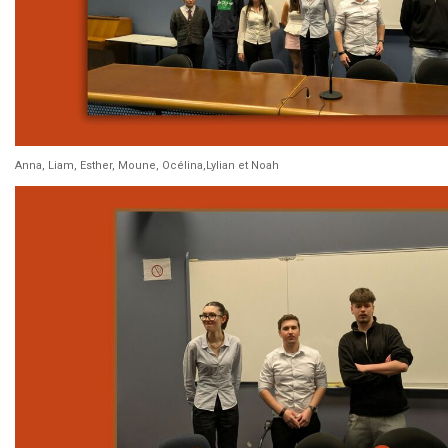
Anna, Liam, Esther, Moune, Océlina,Lylian et Noah