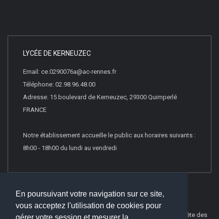
LYCÉE DE KERNEUZEC
Email: ce.0290076a@ac-rennes.fr
Téléphone: 02.98.96.48.00
Adresse: 15 boulevard de Kerneuzec, 29300 Quimperlé
FRANCE
Notre établissement accueille le public aux horaires suivants :
8h00 - 18h00 du lundi au vendredi
En poursuivant votre navigation sur ce site,
vous acceptez l'utilisation de cookies pour
© 2019
Websco Innovations
-
Mentions Légales
-
Liste Complète des
gérer votre session et mesurer la