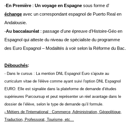
-
En Première
:
Un voyage en Espagne
sous forme d'
échange
avec un correspondant espagnol de Puerto Real en
Andalousie.
-
Au baccalauréat
: passage d'une épreuve d'Histoire-Géo en
Espagnol qui atteste du niveau de spécialiste du programme
des Euro Espagnol – Modalités à voir selon la Réforme du Bac.
Débouchés
:
- Dans le cursus :
La mention DNL Espagnol Euro s'ajoute au
curriculum vitae de l'élève comme ayant suivi l'option DNL Espagnol
EURO. Elle est signalée dans la plateforme de demande d’études
supérieures Parcoursup et peut représenter un réel avantage dans le
dossier de l’élève, selon le type de demande qu’il formule.
-
Métiers de l'International :
C
ommerce,
A
dministration,
G
éopolitique,
T
raduction,
P
rofessorat,
T
ourisme,
etc…