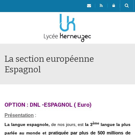
Menu
La section européenne
Espagnol
OP
TION :
DNL -
ESPAGNOL
( Euro)
Présentation
:
ème
La langue espagnole,
de nos jours, est
la 3
langue la plus
parlée au monde et
pratiquée par plus de 500 millions de